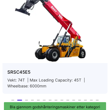
SRSC45E5
Vekt: 74T | Max Loading Capacity: 45T |
Wheelbase: 6000mm
Bla gjennom godshånteringsmaskiner etter kategori