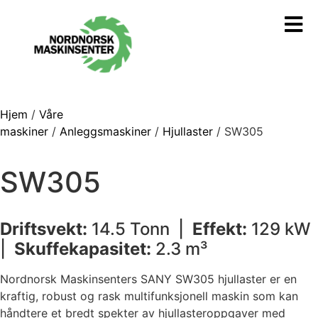
Hjem
/
Våre
maskiner
/
Anleggsmaskiner
/
Hjullaster
/ SW305
SW305
Driftsvekt:
14.5 Tonn |
Effekt:
129 kW
|
Skuffekapasitet:
2.3 m³
Nordnorsk Maskinsenters SANY SW305 hjullaster er en
kraftig, robust og rask multifunksjonell maskin som kan
håndtere et bredt spekter av hjullasteroppgaver med