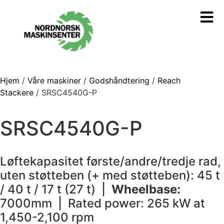
Hjem
/
Våre maskiner
/
Godshåndtering
/
Reach
Stackere
/ SRSC4540G-P
SRSC4540G-P
Løftekapasitet første/andre/tredje rad,
uten støtteben (+ med støtteben): 45 t
/ 40 t / 17 t (27 t) |
Wheelbase:
7000mm | Rated power: 265 kW at
1,450-2,100 rpm