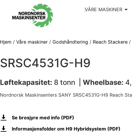
VÅRE MASKINER
Hjem
/
Våre maskiner
/
Godshåndtering
/
Reach Stackere
/
SRSC4531G-H9
Løftekapasitet:
8 tonn |
Wheelbase:
4
Nordnorsk Maskinsenters SANY SRSC4531G-H9 Reach Sta
Se brosjyre med info (PDF)
Informasjonsfolder om H9 Hybridsystem (PDF)