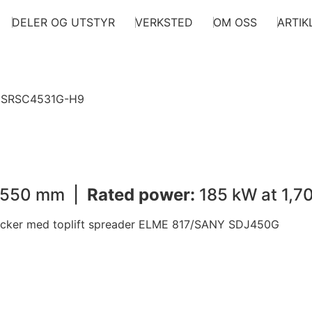
DELER OG UTSTYR
VERKSTED
OM OSS
ARTIK
 SRSC4531G-H9
,550 mm |
Rated power:
185 kW at 1,7
cker med toplift spreader ELME 817/SANY SDJ450G